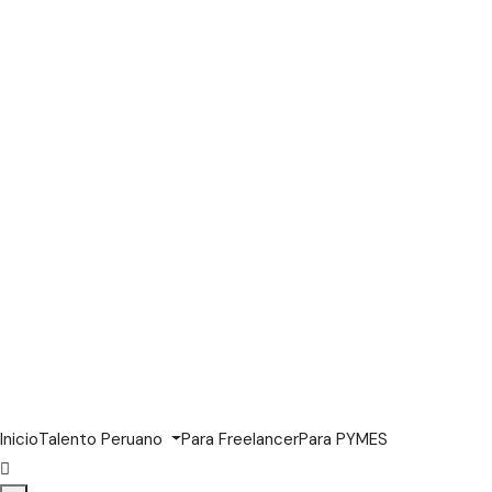
Inicio
Talento Peruano
Para Freelancer
Para PYMES