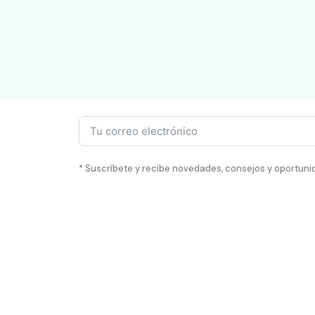
* Suscríbete y recibe novedades, consejos y oportuni
Truki
Cat
Blog
HOGAR
Nosotros
OFICIO
Ayuda y Soporte
PROGR