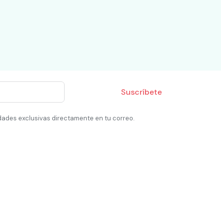
Suscríbete
dades exclusivas directamente en tu correo.
egorías
Para Clientes
 Y MASCOTAS
Como funciona Truki
S Y MANTENIMIENTO
Preguntas Frecuentes
AMACIÓN Y TECNOLOGÍA
Términos y condiciones