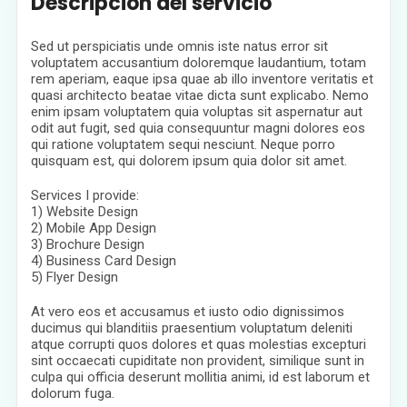
Descripción del servicio
Sed ut perspiciatis unde omnis iste natus error sit
voluptatem accusantium doloremque laudantium, totam
rem aperiam, eaque ipsa quae ab illo inventore veritatis et
quasi architecto beatae vitae dicta sunt explicabo. Nemo
enim ipsam voluptatem quia voluptas sit aspernatur aut
odit aut fugit, sed quia consequuntur magni dolores eos
qui ratione voluptatem sequi nesciunt. Neque porro
quisquam est, qui dolorem ipsum quia dolor sit amet.
Services I provide:
1) Website Design
2) Mobile App Design
3) Brochure Design
4) Business Card Design
5) Flyer Design
At vero eos et accusamus et iusto odio dignissimos
ducimus qui blanditiis praesentium voluptatum deleniti
atque corrupti quos dolores et quas molestias excepturi
sint occaecati cupiditate non provident, similique sunt in
culpa qui officia deserunt mollitia animi, id est laborum et
dolorum fuga.