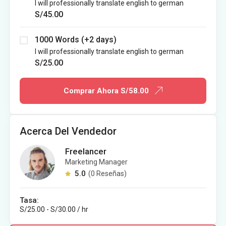
I will professionally translate english to german
S/
45.00
1000 Words (+2 days)
I will professionally translate english to german
S/
25.00
Comprar Ahora
S/58.00
Acerca Del Vendedor
Freelancer
Marketing Manager
5.0
(0 Reseñas)
Tasa:
S/
25.00
-
S/
30.00
/ hr